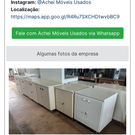
Instagram:
@Achei Móveis Usados
Localização:
https://maps.app.goo.gl/R4Ru7SXCHDtwvbBC9
Fale com Achei Móveis Usados via Whatsapp
Algumas fotos da empresa