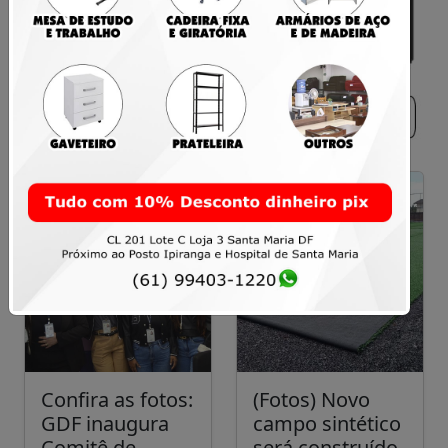
Confira as fotos:
(Fotos) Novo
GDF inaugura
campo sintético
Comitê de
será construído