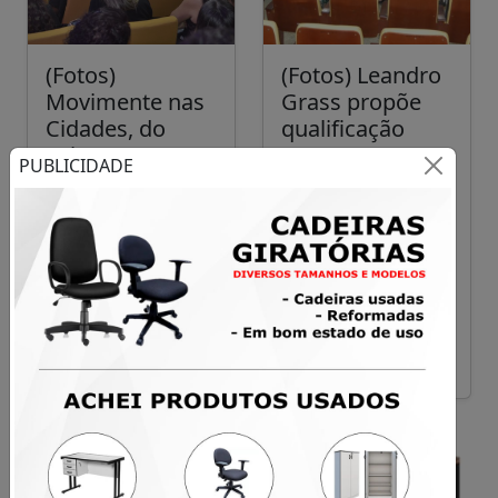
(Fotos)
(Fotos) Leandro
Movimente nas
Grass propõe
Cidades, do
qualificação
Sebrae DF,
para agentes
PUBLICIDADE
reúne
culturais de
empreendedore
Santa Maria
s e celebra
angariar
protagonismo
recursos
feminino em
públicos
Santa Maria
Ver Detalhes
Ver Detalhes