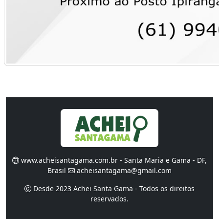
Cadeiras fixas e
Cômoda ou armário
giratórias diversas
multiuso de MDF com
para estudo ou
6 gavetas
trabalho
R$ 250,00
A partir de R$ 70,00
Santa Maria
Santa Maria
Procurando por comércios ou
produtos?
Encontre agora mesmo o que você precisa em
Santa Maria ou no Gama.
Buscar