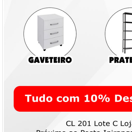
Prateleira de Aço
Kit Festa 04
Reforçada 2m x 92cm
R$ 449,00
– Excelente Estado
R$ 350,00
Santa Maria
Santa Maria