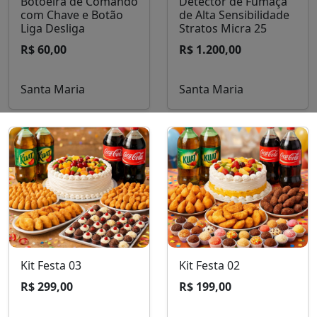
170x50x15 cm
R$ 100,00
R$ 900,00
Santa Maria
Santa Maria
Botoeira de Comando
Detector de Fumaça
com Chave e Botão
de Alta Sensibilidade
Liga Desliga
Stratos Micra 25
R$ 60,00
R$ 1.200,00