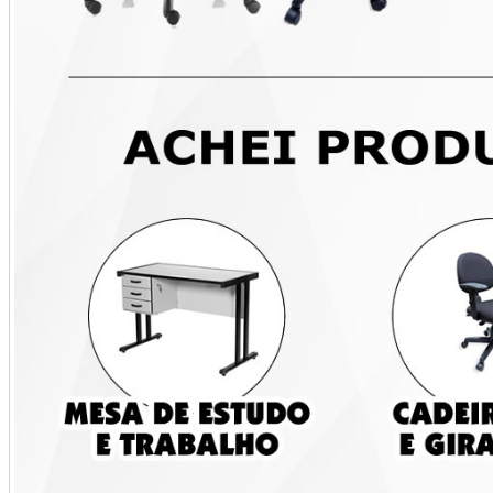
Gaveteiro diversos
Mesa em L – Ideal
com 1, 3 e 4 Gavetas
para Escritório ou
Estudo
A partir de R$ 80,00
A partir de R$ 200,00
Santa Maria
Santa Maria