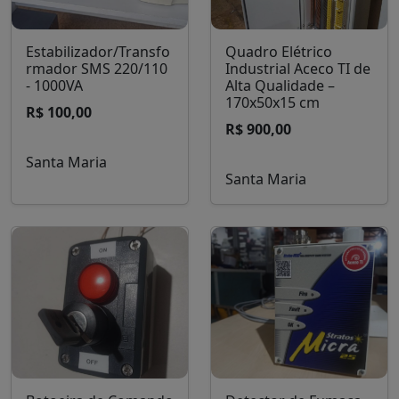
Armário de aço
Quadro de Avisos
reforçado com 3
100x100cm com
prateleiras e duas
Moldura de Madeira
portas
R$ 40,00
R$ 500,00
Santa Maria
Santa Maria
Estabilizador/Transfo
Quadro Elétrico
rmador SMS 220/110
Industrial Aceco TI de
- 1000VA
Alta Qualidade –