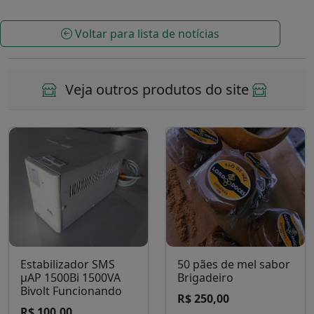
18 de 82 (22%)
Carregar mais fotos
Atualizado em:
10/01/2025
Redação:
Fabricio Marinho
Fotos:
Fabricio Marinho
Fonte:
www.acheisantagama.com.br
Visualizações:
2015
Voltar para lista de notícias