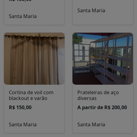
Veja outros produtos do site
Estabilizador SMS
50 pães de mel sabor
µAP 1500Bi 1500VA
Brigadeiro
Bivolt Funcionando
R$ 250,00
R$ 100,00
Santa Maria
Santa Maria