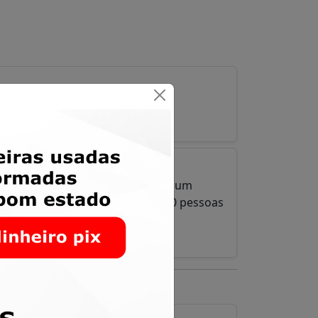
do que uma confraternização, foi um
 Meus parabéns pelas mais de 500 pessoas