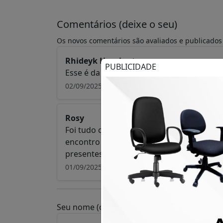
Comentários (deixe o seu)
Os novos comentários são avaliados e publicados
Rhideyk Humberto
PUBLICIDADE
Esse é da cidade e merece nosso voto e re
02/09/2025 06:32
Rosy
Foi tudo como Deus quis.... muitos com c
encontro de gente do bem e de agradecim
presentes.
01/09/2025 22:08
Seu nome (opcional)