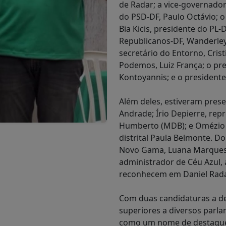
de Radar; a vice-governador
do PSD-DF, Paulo Octávio; o
Bia Kicis, presidente do PL
Republicanos-DF, Wanderley
secretário do Entorno, Crist
Podemos, Luiz França; o pr
Kontoyannis; e o presidente
Além deles, estiveram pres
Andrade; Írio Depierre, rep
Humberto (MDB); e Omézio 
distrital Paula Belmonte. 
Novo Gama, Luana Marques e
administrador de Céu Azul,
reconhecem em Daniel Radar
Com duas candidaturas a de
superiores a diversos parla
como um nome de destaque pa