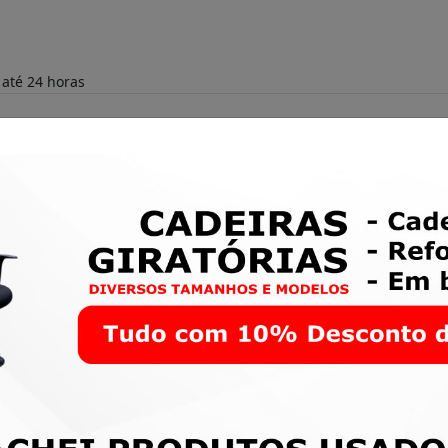
 até 24 horas
speito!
lima de celebração e pessoas que torcem por ele. Foi mais 
ento ao Radar por tudo que ele tem feito por sua cidade.