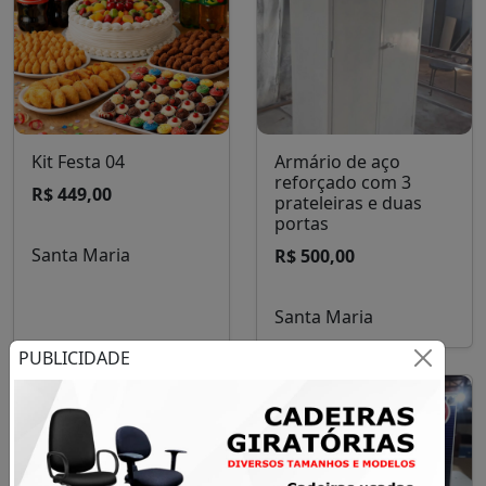
Kit Festa 04
Armário de aço
reforçado com 3
R$ 449,00
prateleiras e duas
portas
Santa Maria
R$ 500,00
Santa Maria
PUBLICIDADE