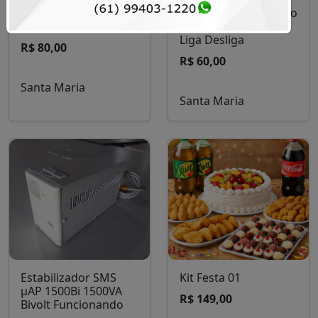
Gaveteiro com 3
Botoeira de Comando
gavetas
com Chave e Botão
Liga Desliga
R$ 80,00
R$ 60,00
Santa Maria
Santa Maria
Estabilizador SMS
Kit Festa 01
µAP 1500Bi 1500VA
R$ 149,00
Bivolt Funcionando