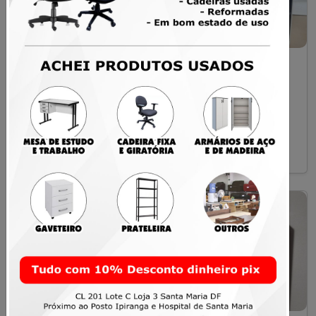
Quadro de Avisos
Detector de Fumaça
100x100cm com
de Alta Sensibilidade
Moldura de Madeira
Stratos Micra 25
R$ 40,00
R$ 1.200,00
Santa Maria
Santa Maria